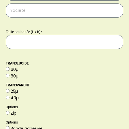
Taille souhaitée (L x h) :
TRANSLUCIDE
60µ
80µ
TRANSPARENT
25µ
40µ
Options :
Zip
Options :
Bande adhésive